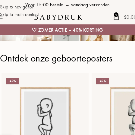
Voor 15:00 besteld → vandaag verzonden
Skip to navigation
Skip to main content
0
$
0.0
🤍 ZOMER ACTIE – 40% KORTING
Gepersonaliseerde
Ontdek onze geboorteposters
Geboorteposter
-40%
-40%
Maak een unieke poster met naam, datum,
tijd en lengte.
Maak jouw poster