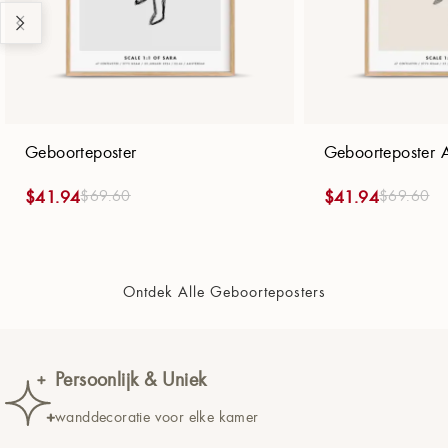
Geboorteposter
Geboorteposter 
$
69.60
$
69.60
$
41.94
$
41.94
Ontdek Alle Geboorteposters
Het perfecte cadeau
voor kersverse ouders