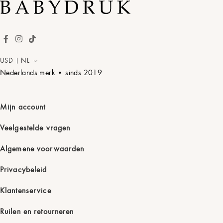
Giraffe
Kaart kleur
Toepassen
USD | NL
Flamingo
Nederlands merk • sinds
2019
BooBoo
Fluweelzwart
Mijn account
Dino
Nacht Blauw
Veelgestelde vragen
Algemene voorwaarden
Snuggle
Katoenparel
Privacybeleid
Klantenservice
Cuteplanets
Pistachecrème
Ruilen en retourneren
Stijl
Toepassen