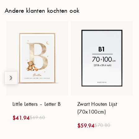
Andere klanten kochten ook
Little Letters – Letter B
Zwart Houten Lijst
(70x100cm)
$
69.60
$
41.94
$
70.80
$
59.94