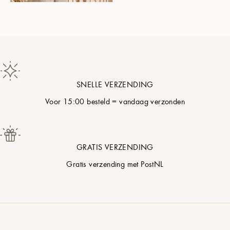
Nacht Blauw
Katoenparel
SNELLE VERZENDING
Duifgrijs
Voor 15:00 besteld = vandaag verzonden
Zachte Bloesem
GRATIS VERZENDING
Poederblauw
Gratis verzending met PostNL
Pistachecrème
Zacht Zand