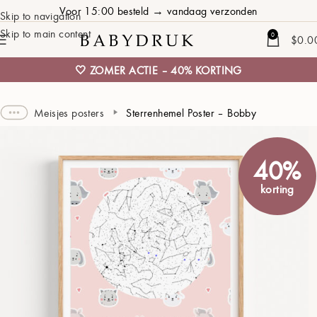
Voor 15:00 besteld → vandaag verzonden
Skip to navigation
Skip to main content
0
$
0.0
🤍 ZOMER ACTIE – 40% KORTING
Meisjes posters
Sterrenhemel Poster – Bobby
40%
korting
Geboorte van ons kleintje ❤
PLAATS KIEZEN
52°22'03" N, 004°54'15" E
01 JANUARI 2026