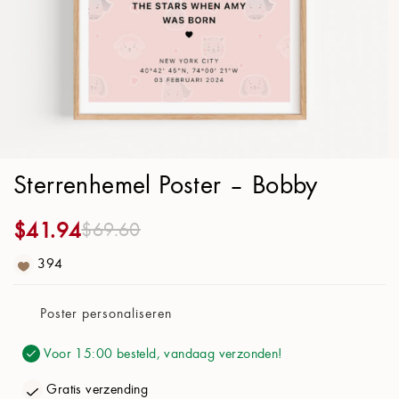
Poster Papier
21x30cm (8.3x11.8 in)
Ontwerp
Achtergrond:
Bobby
Sterrenhemel Poster – Bobby
Kaart kleur:
Katoenparel
$
41.94
$
69.60
Stijl:
Lijn
394
Sterrenbeelden:
Aan
Poster personaliseren
Rooster:
Uit
Voor 15:00 besteld, vandaag verzonden!
Melkweg:
Aan
Gratis verzending