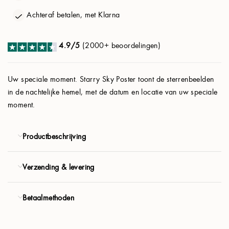
Planeten:
Uit
Achteraf betalen, met Klarna
Personaliseren
4.9/5
(2000+ beoordelingen)
Product
Uw speciale moment. Starry Sky Poster toont de sterrenbeelden
in de nachtelijke hemel, met de datum en locatie van uw speciale
€ 41.94
moment.
€ 58.80
VOLGENDE
Productbeschrijving
Gratis verzending
Verzending & levering
Betaalmethoden