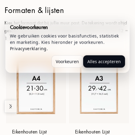
Formaten & lijsten
Kies het formaat dat bij jullie muur past. De tekening wordt altijd
Cookievoorkeuren
geschaald op basis van de opgegeven lengte van je baby: B2 =
We gebruiken cookies voor basisfuncties, statistiek
1:1, A3 = 1:2, A4 = 1:3.
en marketing. Kies hieronder je voorkeuren.
Privacyverklaring
.
Voorkeuren
Alles accepteren
Eikenhouten Lijst
Eikenhouten Lijst