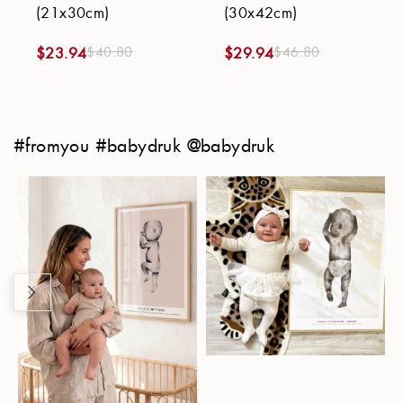
(21x30cm)
(30x42cm)
$
40.80
$
46.80
$
23.94
$
29.94
#fromyou #babydruk @babydruk
Achtergrond
Toepassen
Fluweelzwart