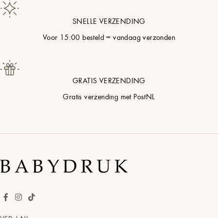
Q
Duifgrijs
SNELLE VERZENDING
R
Katoenparel
Voor 15:00 besteld = vandaag verzonden
S
Zachte Bloesem
GRATIS VERZENDING
Gratis verzending met PostNL
T
Poederblauw
U
Pistachecrème
V
Zacht Zand
W
Terracotta