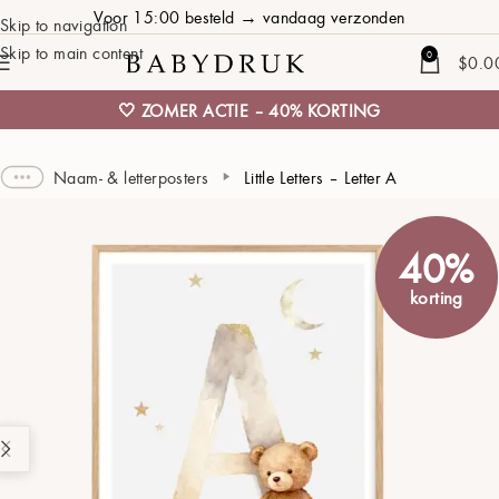
Voor 15:00 besteld → vandaag verzonden
Skip to navigation
Skip to main content
0
$
0.0
🤍 ZOMER ACTIE – 40% KORTING
Naam- & letterposters
Little Letters – Letter A
40%
korting
Naam
02 APRIL 2025 / PARIS / 07:15 / 3700 GRAMS