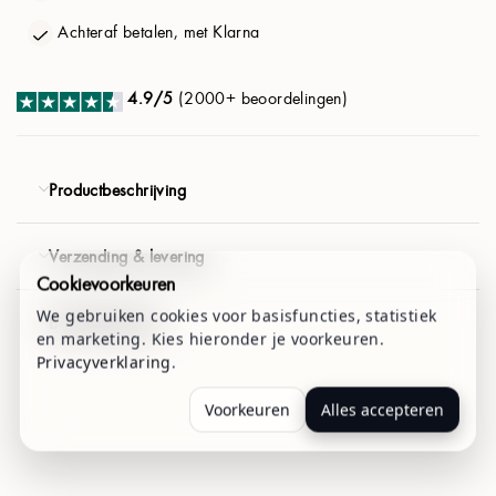
Achteraf betalen, met Klarna
€ 41.94
€ 58.80
D
4.9/5
(2000+ beoordelingen)
VOLGENDE
E
4,9/5 (2000+ beoordelingen)
Gratis verzending
Productbeschrijving
F
Verzending & levering
G
Cookievoorkeuren
We gebruiken cookies voor basisfuncties, statistiek
Betaalmethoden
en marketing. Kies hieronder je voorkeuren.
H
Privacyverklaring
.
Voorkeuren
Alles accepteren
I