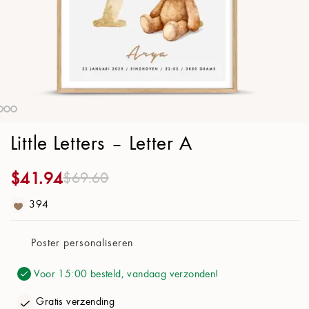
Poster Papier
21x30cm (8.3x11.8 in)
Ontwerp
Letter:
A
Little Letters – Letter A
Titel:
Letter
Toepassen
$
41.94
$
69.60
Verhaal:
394
Achtergrond:
Duifgrijs
A
Poster personaliseren
Stijl:
Lijn
B
Voor 15:00 besteld, vandaag verzonden!
Product
Gratis verzending
C