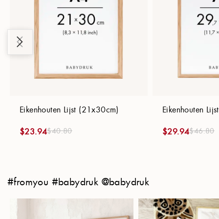
Eikenhouten Lijst (21x30cm)
Eikenhouten Lij
$
40.80
$
46.80
$
23.94
$
29.94
#fromyou #babydruk @babydruk