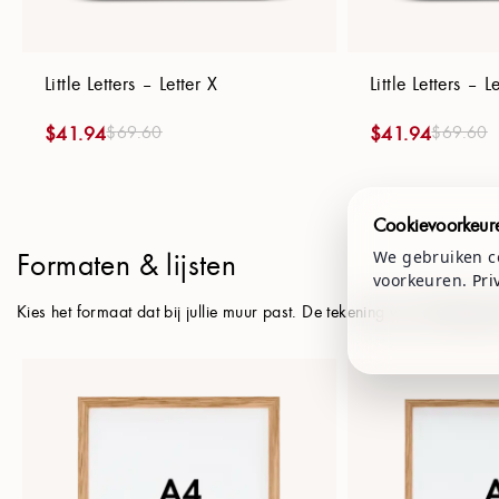
Little Letters – Letter X
Little Letters – L
$
69.60
$
69.60
$
41.94
$
41.94
Cookievoorkeur
Formaten & lijsten
We gebruiken co
voorkeuren.
Pri
Kies het formaat dat bij jullie muur past. De tekening wordt altij