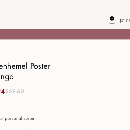
0
$
0.0
renhemel Poster –
ingo
94
$
69.60
er personaliseren