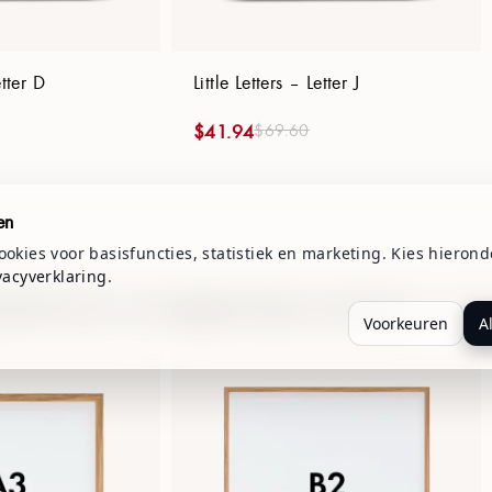
etter D
Little Letters – Letter J
$
69.60
$
41.94
en
okies voor basisfuncties, statistiek en marketing. Kies hierond
vacyverklaring
.
d geschaald op basis van de opgegeven lengte van je baby: B2 = 1:1, A3
Voorkeuren
A