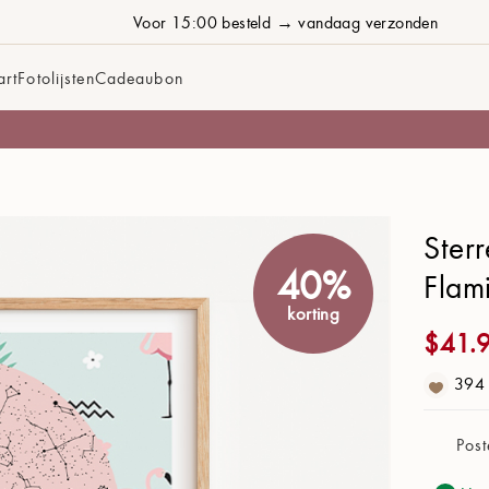
Voor 15:00 besteld → vandaag verzonden
art
Fotolijsten
Cadeaubon
Ontwerp
Ster
Achtergrond:
Flamingo
40%
Flam
Kaart kleur:
Nacht Blauw
korting
$
41.
Stijl:
Lijn
394
Sterrenbeelden:
Aan
Post
Rooster:
Uit