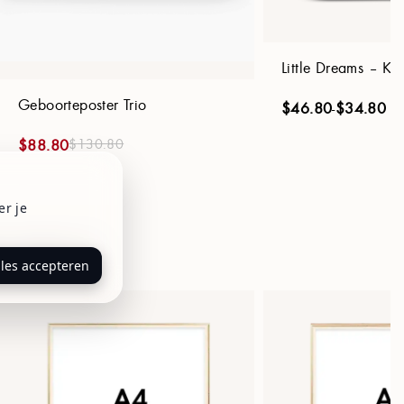
Little Dreams – Kon
Geboorteposter Trio
$
46.80
-
$
34.80
$
130.80
$
88.80
er je
 = 1:2, A4 = 1:3.
lles accepteren