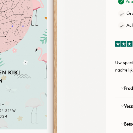
Voo
Melkweg:
Aan
Gra
Planeten:
Uit
Ach
Personaliseren
Product
Uw specia
nachtelij
€ 41.94
€ 58.80
Prod
VOLGENDE
Verz
Gratis verzending
Beta