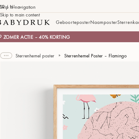
SD | NL
Skip to navigation
Skip to main content
Geboorteposter
Naamposter
Sterrenka
 ZOMER ACTIE – 40% KORTING
Sterrenhemel poster
Sterrenhemel Poster – Flamingo