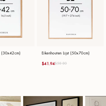
st (30x42cm)
Eikenhouten Lijst (50x70cm)
$
58.80
$
41.94