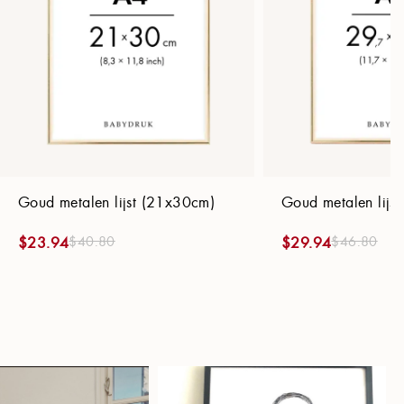
Goud metalen lijst (21x30cm)
Goud metalen lijs
$
40.80
$
46.80
$
23.94
$
29.94