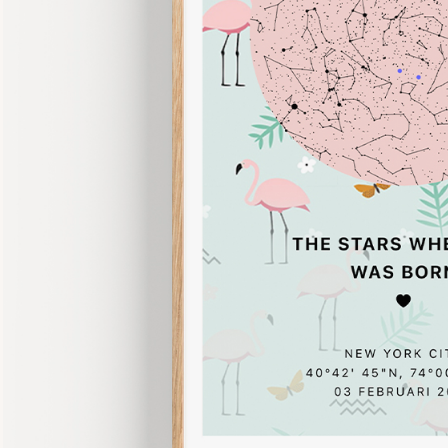
Geboorte van ons kleintje ❤
PLAATS KIEZEN
52°22'03" N, 004°54'15" E
01 JANUARI 2026
Poster Papier
21x30cm (8.3x11.8 in)