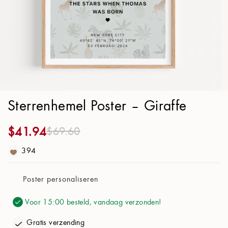
Poster Papier
21x30cm (8.3x11.8 in)
Ontwerp
Achtergrond:
Giraffe
Sterrenhemel Poster – Giraffe
Kaart kleur:
Geel
$
41.94
$
69.60
Stijl:
Lijn
394
Sterrenbeelden:
Aan
Poster personaliseren
Rooster:
Uit
Voor 15:00 besteld, vandaag verzonden!
Melkweg:
Aan
Gratis verzending