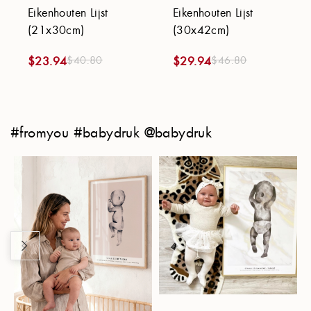
Eikenhouten Lijst
Eikenhouten Lijst
(21x30cm)
(30x42cm)
$
40.80
$
46.80
$
23.94
$
29.94
#fromyou #babydruk @babydruk
Achtergrond
Toepassen