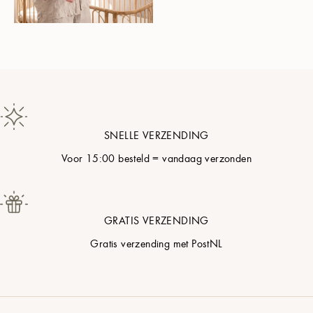
Fluweelzwart
Nacht Blauw
Katoenparel
SNELLE VERZENDING
Duifgrijs
Voor 15:00 besteld = vandaag verzonden
Zachte Bloesem
GRATIS VERZENDING
Poederblauw
Gratis verzending met PostNL
Pistachecrème