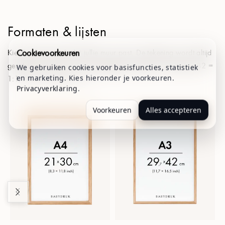
Formaten & lijsten
Cookievoorkeuren
Kies het formaat dat bij jullie muur past. De tekening wordt altijd
geschaald op basis van de opgegeven lengte van je baby: B2 =
We gebruiken cookies voor basisfuncties, statistiek
en marketing. Kies hieronder je voorkeuren.
1:1, A3 = 1:2, A4 = 1:3.
Privacyverklaring
.
Voorkeuren
Alles accepteren