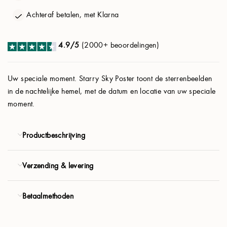
Planeten:
Uit
Achteraf betalen, met Klarna
Personaliseren
4.9/5
(2000+ beoordelingen)
Product
Uw speciale moment. Starry Sky Poster toont de sterrenbeelden
in de nachtelijke hemel, met de datum en locatie van uw speciale
€ 41.94
moment.
€ 58.80
VOLGENDE
Productbeschrijving
Gratis verzending
Verzending & levering
Betaalmethoden