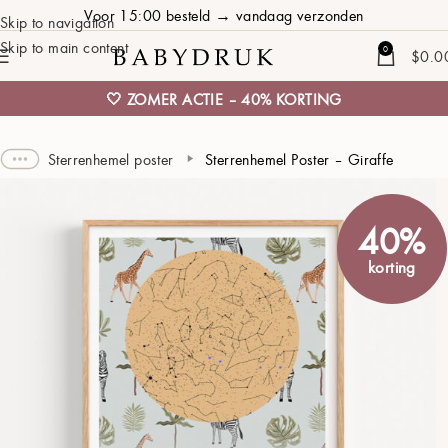
Voor 15:00 besteld → vandaag verzonden
Skip to navigation
Skip to main content
0
$
0.0
🤍 ZOMER ACTIE – 40% KORTING
Sterrenhemel poster
Sterrenhemel Poster – Giraffe
40%
korting
Geboorte van ons kleintje ❤
PLAATS KIEZEN
52°22'03" N, 004°54'15" E
01 JANUARI 2026