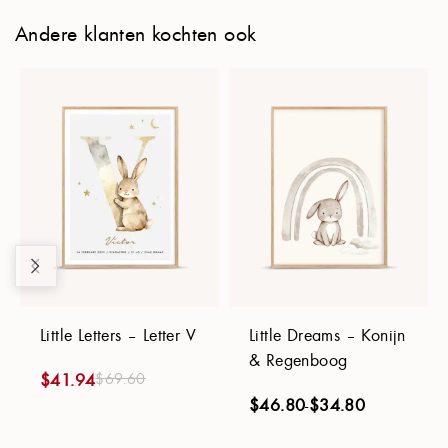
Andere klanten kochten ook
Little Letters – Letter V
Little Dreams – Konijn
& Regenboog
$
69.60
$
41.94
$
46.80
-
$
34.80