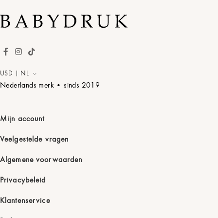
Zacht Zand
Giraffe
Kaart kleur
Toepassen
USD | NL
Flamingo
Nederlands merk • sinds
2019
BooBoo
Fluweelzwart
Mijn account
Dino
Nacht Blauw
Veelgestelde vragen
Algemene voorwaarden
Snuggle
Katoenparel
Privacybeleid
Klantenservice
Cuteplanets
Pistachecrème