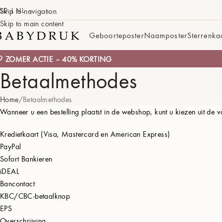
SD | NL
Skip to navigation
Skip to main content
Geboorteposter
Naamposter
Sterrenka
 ZOMER ACTIE – 40% KORTING
Betaalmethodes
Home
Betaalmethodes
Wanneer u een bestelling plaatst in de webshop, kunt u kiezen uit de
Kredietkaart (Visa, Mastercard en American Express)
PayPal
Sofort Bankieren
iDEAL
Bancontact
KBC/CBC-betaalknop
EPS
Overschrijving