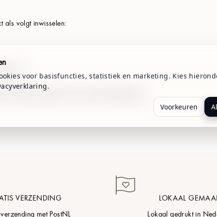
 als volgt inwisselen:
en
ecode in.
okies voor basisfuncties, statistiek en marketing. Kies hierond
vacyverklaring
.
 in mindering is gebracht op het aankoopbedrag.
Voorkeuren
A
ATIS VERZENDING
LOKAAL GEMAA
 verzending met PostNL
Lokaal gedrukt in Ned