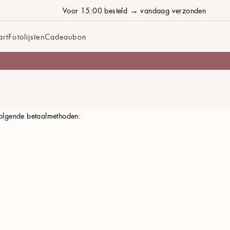
Voor 15:00 besteld → vandaag verzonden
art
Fotolijsten
Cadeaubon
 volgende betaalmethoden: