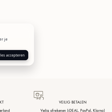
er je
lles accepteren
KT
VEILIG BETALEN
erland
Veilig afrekenen (iDEAL, PayPal, Klarna)