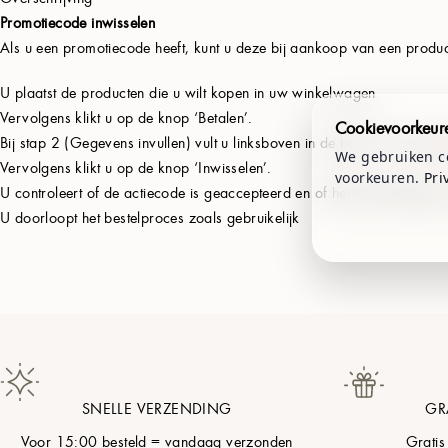
Promotiecode inwisselen
Als u een promotiecode heeft, kunt u deze bij aankoop van een product
U plaatst de producten die u wilt kopen in uw winkelwagen
Vervolgens klikt u op de knop ‘Betalen’.
Cookievoorkeur
Bij stap 2 (Gegevens invullen) vult u linksboven in de balk uw promoti
We gebruiken co
Vervolgens klikt u op de knop ‘Inwisselen’.
voorkeuren.
Pri
U controleert of de actiecode is geaccepteerd en of het juiste bedrag
U doorloopt het bestelproces zoals gebruikelijk
SNELLE VERZENDING
GR
Voor 15:00 besteld = vandaag verzonden
Gratis