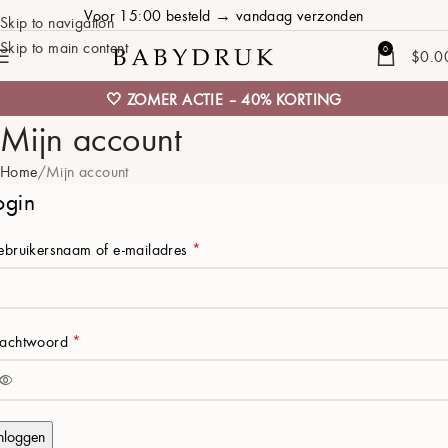
Voor 15:00 besteld → vandaag verzonden
Skip to navigation
Skip to main content
0
$
0.0
🤍 ZOMER ACTIE – 40% KORTING
Mijn account
Home
Mijn account
ogin
bruikersnaam of e-mailadres
*
achtwoord
*
nloggen