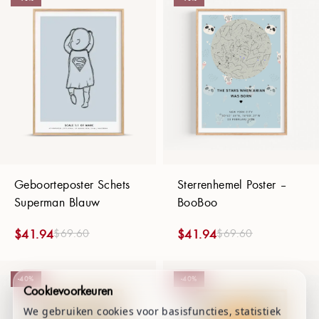
Geboorteposter Schets
Sterrenhemel Poster –
Superman Blauw
BooBoo
$
69.60
$
69.60
$
41.94
$
41.94
-40%
-40%
Cookievoorkeuren
We gebruiken cookies voor basisfuncties, statistiek