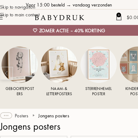
Voor 15:00 besteld → vandaag verzonden
Skip to navigation
Skip to main content
0
$
0.0
🤍 ZOMER ACTIE – 40% KORTING
GEBOORTEPOST
NAAM- &
STERRENHEMEL
KINDE
ERS
LETTERPOSTERS
POSTER
POS
Posters
Jongens posters
Jongens posters