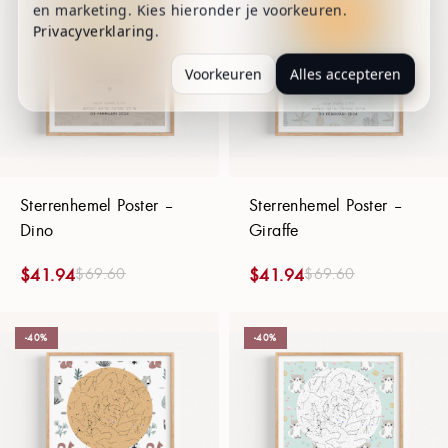
en marketing. Kies hieronder je voorkeuren.
Privacyverklaring
.
Voorkeuren
Alles accepteren
Sterrenhemel Poster –
Sterrenhemel Poster –
Dino
Giraffe
$
69.60
$
69.60
$
41.94
$
41.94
-40%
-40%