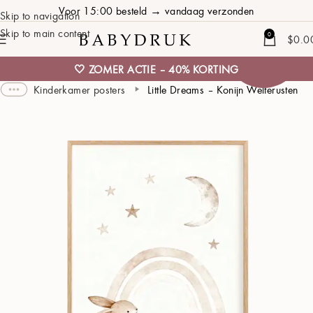
Voor 15:00 besteld → vandaag verzonden
Skip to navigation
Skip to main content
40%
0
$
0.0
korting
🤍 ZOMER ACTIE – 40% KORTING
Kinderkamer posters
Little Dreams – Konijn Welterusten