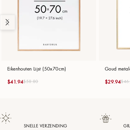
Eikenhouten Lijst (50x70cm)
Goud metale
$
58.80
$
46
$
41.94
$
29.94
SNELLE VERZENDING
GR