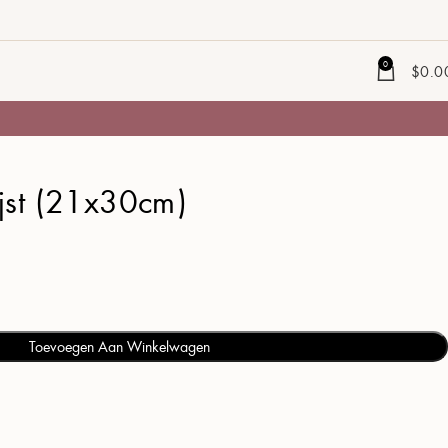
40%
0
$
0.0
korting
ijst (21x30cm)
Toevoegen Aan Winkelwagen