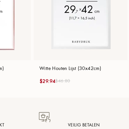
m)
Witte Houten Lijst (30x42cm)
$
46.80
$
29.94
KT
VEILIG BETALEN