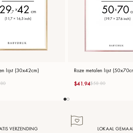
n lijst (30x42cm)
Roze metalen lijst (50x70c
.80
$
58.80
$
41.94
ATIS VERZENDING
LOKAAL GEMAA