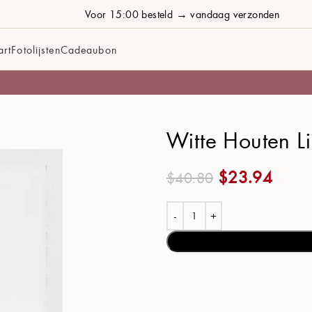
Voor 15:00 besteld → vandaag verzonden
art
Fotolijsten
Cadeaubon
Witte Houten L
$
23.94
$
40.80