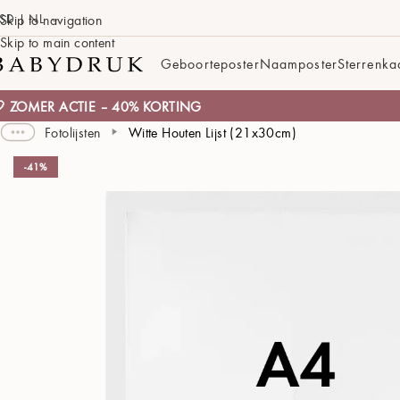
SD | NL
Skip to navigation
Skip to main content
Geboorteposter
Naamposter
Sterrenka
 ZOMER ACTIE – 40% KORTING
Fotolijsten
Witte Houten Lijst (21x30cm)
-41%