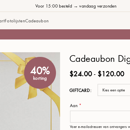
Voor 15:00 besteld → vandaag verzonden
art
Fotolijsten
Cadeaubon
Cadeaubon Dig
40%
$
24.00
-
$
120.00
korting
GIFTCARD
Aan
*
Voer e-mailadressen van ontvangers 