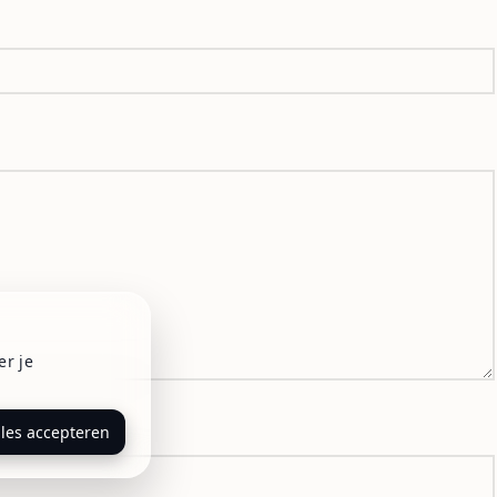
er je
lles accepteren