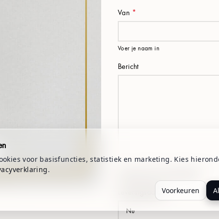
Van
*
Voer je naam in
Bericht
en
okies voor basisfuncties, statistiek en marketing. Kies hierond
vacyverklaring
.
Voeg je bericht toe (optioneel)
Voorkeuren
A
Leveringsdatum