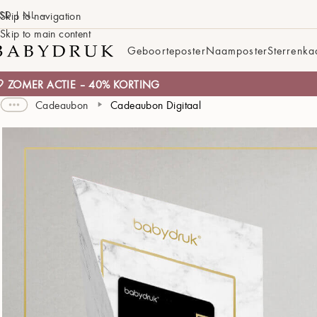
SD | NL
Skip to navigation
Skip to main content
Geboorteposter
Naamposter
Sterrenka
 ZOMER ACTIE – 40% KORTING
Cadeaubon
Cadeaubon Digitaal