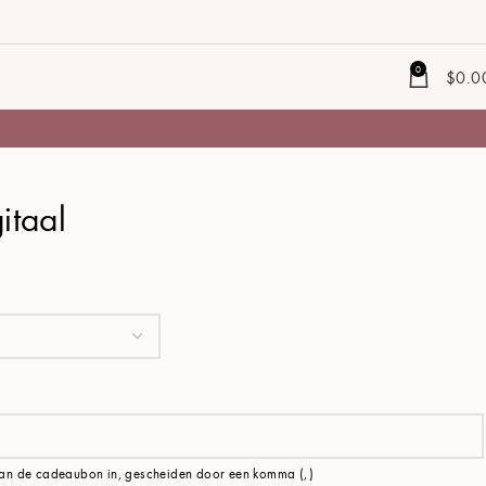
0
$
0.0
itaal
van de cadeaubon in, gescheiden door een komma (,)