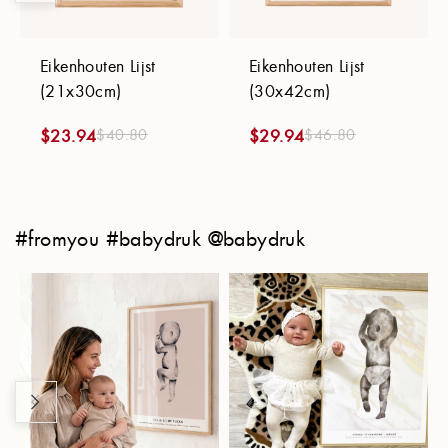
Eikenhouten Lijst
Eikenhouten Lijst
(21x30cm)
(30x42cm)
$
40.80
$
46.80
$
23.94
$
29.94
#fromyou #babydruk @babydruk
Regio
Toepassen
English (American)