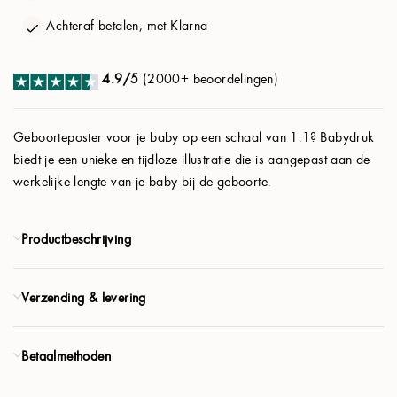
Achteraf betalen, met Klarna
Gegevens
4.9/5
(2000+ beoordelingen)
Product
€ 41.94
Geboorteposter voor je baby op een schaal van 1:1? Babydruk
€ 64.80
biedt je een unieke en tijdloze illustratie die is aangepast aan de
VOLGENDE
werkelijke lengte van je baby bij de geboorte.
4,9/5 (2000+ beoordelingen)
Productbeschrijving
Gratis verzending
Verzending & levering
Betaalmethoden