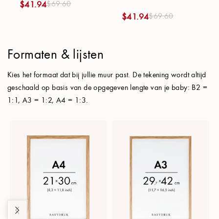
$
69.60
$
41.94
$
69.60
$
41.94
Formaten & lijsten
Kies het formaat dat bij jullie muur past. De tekening wordt altijd
geschaald op basis van de opgegeven lengte van je baby: B2 =
1:1, A3 = 1:2, A4 = 1:3.