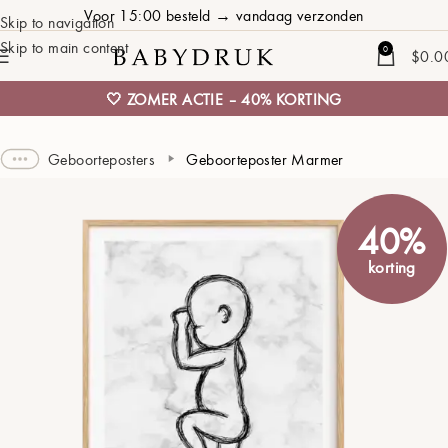
Voor 15:00 besteld → vandaag verzonden
Skip to navigation
Skip to main content
0
$
0.0
🤍 ZOMER ACTIE – 40% KORTING
Geboorteposters
Geboorteposter Marmer
40%
korting
SCHAAL 1:3 VAN