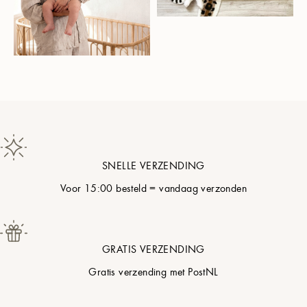
English (British)
Dansk
Deutsch
SNELLE VERZENDING
Eesti
Voor 15:00 besteld = vandaag verzonden
Espanol
GRATIS VERZENDING
Achtergrond
Toepassen
Français
Gratis verzending met PostNL
Illustratie
Toepassen