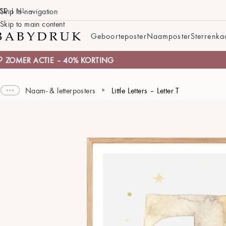
SD | NL
Skip to navigation
Skip to main content
Geboorteposter
Naamposter
Sterrenka
 ZOMER ACTIE – 40% KORTING
Naam- & letterposters
Little Letters – Letter T