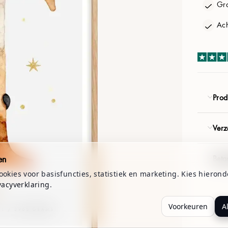
Gra
Product
Ach
€ 41.94
€ 58.80
Prod
VOLGENDE
Verz
4,9/5 (2000+ beoordelingen)
Gratis verzending
en
Beta
okies voor basisfuncties, statistiek en marketing. Kies hierond
vacyverklaring
.
Voorkeuren
A