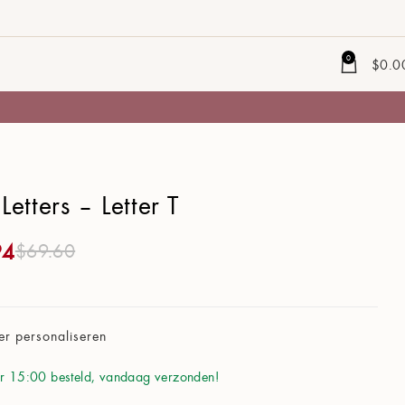
0
$
0.0
e Letters – Letter T
94
$
69.60
er personaliseren
r 15:00 besteld, vandaag verzonden!