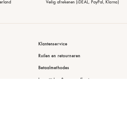
erland
Veilig afrekenen (iDEAL, PayPal, Klarna)
Klantenservice
Ruilen en retourneren
Betaalmethodes
Levertijden & verzendkosten
Order Traceren