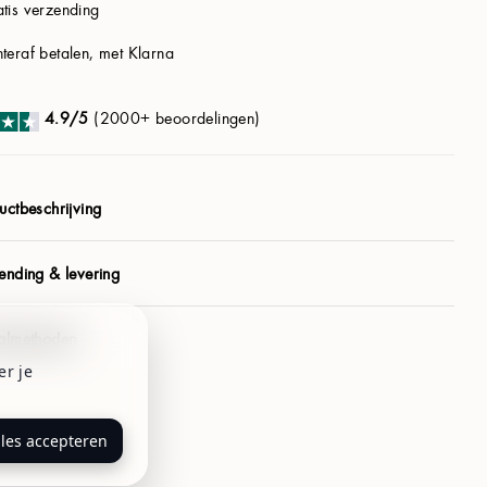
tis verzending
teraf betalen, met Klarna
4.9/5
(2000+ beoordelingen)
uctbeschrijving
ending & levering
almethoden
er je
lles accepteren