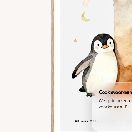
Naam
02 APRIL 2025 / PARIS / 07:15 / 3700 GRAMS
Poster Papier
21x30cm (8.3x11.8 in)
Cookievoorkeur
We gebruiken co
voorkeuren.
Pri