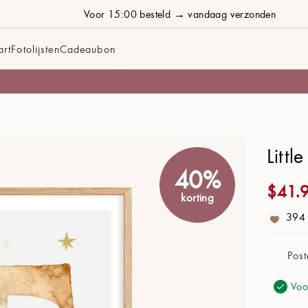
Voor 15:00 besteld → vandaag verzonden
art
Fotolijsten
Cadeaubon
Ontwerp
Littl
Letter:
T
40%
$
41.
Titel:
korting
394
Verhaal:
Post
Achtergrond:
Duifgrijs
Voo
Stijl:
Lijn