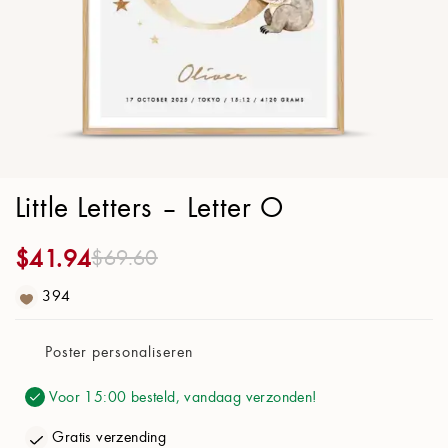
Poster Papier
21x30cm (8.3x11.8 in)
Ontwerp
Letter:
O
Little Letters – Letter O
Titel:
Letter
Toepassen
$
41.94
$
69.60
Verhaal:
394
Achtergrond:
Duifgrijs
A
Poster personaliseren
Stijl:
Lijn
B
Voor 15:00 besteld, vandaag verzonden!
Product
Gratis verzending
C