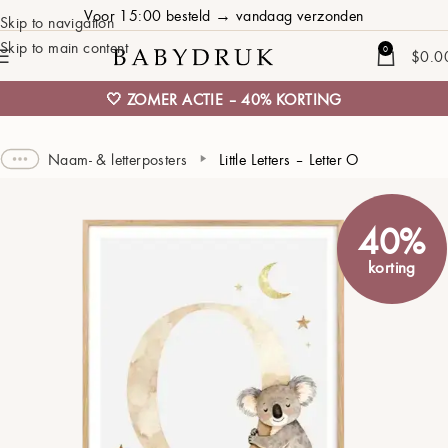
Voor 15:00 besteld → vandaag verzonden
Skip to navigation
Skip to main content
0
$
0.0
🤍 ZOMER ACTIE – 40% KORTING
Naam- & letterposters
Little Letters – Letter O
40%
korting
Naam
02 APRIL 2025 / PARIS / 07:15 / 3700 GRAMS