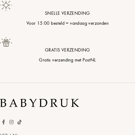
Q
Duifgrijs
SNELLE VERZENDING
R
Katoenparel
Voor 15:00 besteld = vandaag verzonden
S
Zachte Bloesem
GRATIS VERZENDING
Gratis verzending met PostNL
T
Poederblauw
U
Pistachecrème
V
Zacht Zand
W
Terracotta