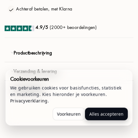
Achteraf betalen, met Klarna
€ 41.94
€ 58.80
D
4.9/5
(2000+ beoordelingen)
VOLGENDE
E
4,9/5 (2000+ beoordelingen)
Gratis verzending
Productbeschrijving
F
Verzending & levering
G
Cookievoorkeuren
We gebruiken cookies voor basisfuncties, statistiek
Betaalmethoden
en marketing. Kies hieronder je voorkeuren.
H
Privacyverklaring
.
Voorkeuren
Alles accepteren
I