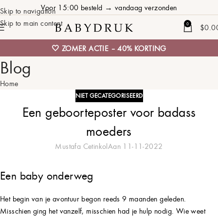
Voor 15:00 besteld → vandaag verzonden
Skip to navigation
Skip to main content
0
$
0.0
🤍 ZOMER ACTIE – 40% KORTING
Blog
Home
NIET GECATEGORISEERD
Een geboorteposter voor badass
moeders
Mustafa Cetinkol
Aan 11-11-2022
Een baby onderweg
Het begin van je avontuur begon reeds 9 maanden geleden.
Misschien ging het vanzelf, misschien had je hulp nodig. Wie weet