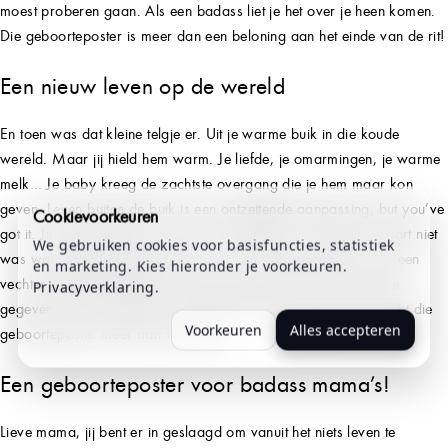
moest proberen gaan. Als een badass liet je het over je heen komen.
Die geboorteposter is meer dan een beloning aan het einde van de rit!
Een nieuw leven op de wereld
En toen was dat kleine telgje er. Uit je warme buik in die koude
wereld. Maar jij hield hem warm. Je liefde, je omarmingen, je warme
melk… Je baby kreeg de zachtste overgang die je hem maar kon
geven. Leven buiten de buik is een ontzettende aanpassing, but you’ve
Cookievoorkeuren
got it. Jij hebt je baby een mooie start geboden. Ook als die start niet
We gebruiken cookies voor basisfuncties, statistiek
was wat je gehoopt had dat hij zou zijn, heb je jezelf daar als een
en marketing. Kies hieronder je voorkeuren.
vechter doorheen gehaald. Als badass moeder heb je je kindje
Privacyverklaring
.
gegeven wat het nodig had vanaf de allereerste moment. Jij hebt die
Voorkeuren
Alles accepteren
geboorteposter meer dan verdiend!
Een geboorteposter voor badass mama’s!
Lieve mama, jij bent er in geslaagd om vanuit het niets leven te